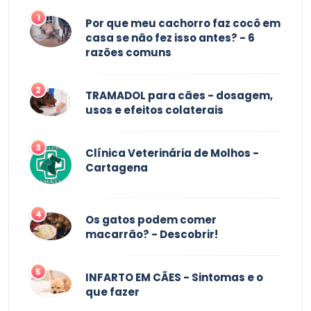
1
Por que meu cachorro faz cocô em
casa se não fez isso antes? - 6
razões comuns
2
TRAMADOL para cães - dosagem,
usos e efeitos colaterais
3
Clínica Veterinária de Molhos -
Cartagena
4
Os gatos podem comer
macarrão? - Descobrir!
5
INFARTO EM CÃES - Sintomas e o
que fazer