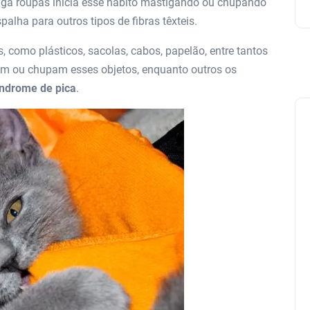
iga roupas inicia esse hábito mastigando ou chupando
alha para outros tipos de fibras têxteis.
, como plásticos, sacolas, cabos, papelão, entre tantos
am ou chupam esses objetos, enquanto outros os
índrome de pica
.