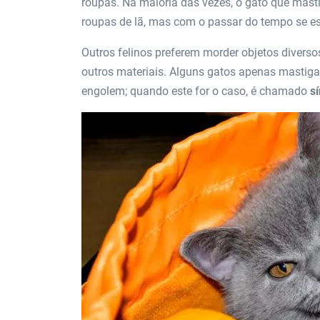
roupas. Na maioria das vezes, o gato que mast
roupas de lã, mas com o passar do tempo se esp
Outros felinos preferem morder objetos diversos
outros materiais. Alguns gatos apenas mastig
engolem; quando este for o caso, é chamado
s