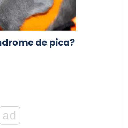
índrome de pica?
ad