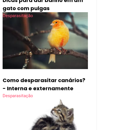
Dicas para dar banho em um
gato com pulgas
Desparasitação
Como desparasitar canários?
- Interna e externamente
Desparasitação