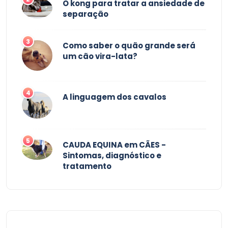
O kong para tratar a ansiedade de
separação
3
Como saber o quão grande será
um cão vira-lata?
4
A linguagem dos cavalos
5
CAUDA EQUINA em CÃES -
Sintomas, diagnóstico e
tratamento