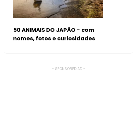
50 ANIMAIS DO JAPÃO - com
nomes, fotos e curiosidades
- SPONSORED AD -
� Copyright By better-pets.net
. All Rights Reserved.
Back to Top