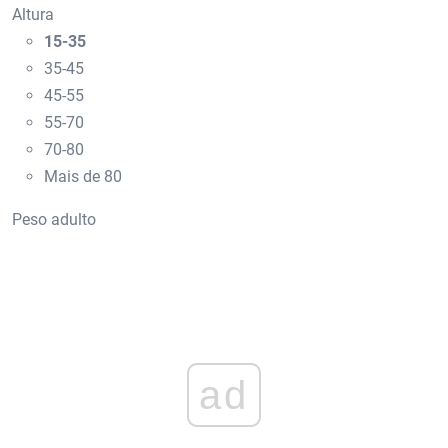
Altura
15-35
35-45
45-55
55-70
70-80
Mais de 80
Peso adulto
ad