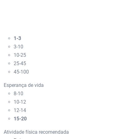
1-3
3-10
10-25
25-45
45-100
Esperança de vida
8-10
10-12
12-14
15-20
Atividade física recomendada