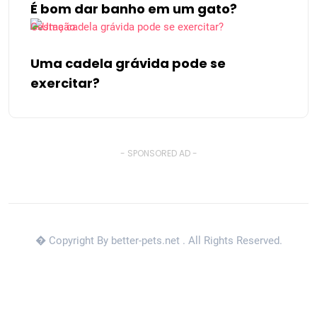
É bom dar banho em um gato?
Gestação
Uma cadela grávida pode se
exercitar?
- SPONSORED AD -
� Copyright By better-pets.net
. All Rights Reserved.
Back to Top