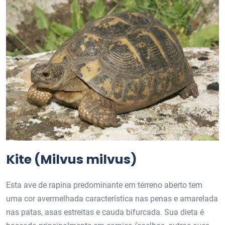
Kite (Milvus milvus)
Esta ave de rapina predominante em terreno aberto tem
uma cor avermelhada característica nas penas e amarelada
nas patas, asas estreitas e cauda bifurcada. Sua dieta é