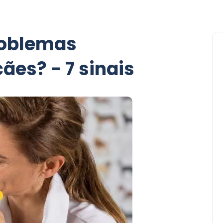
roblemas
ães? - 7 sinais