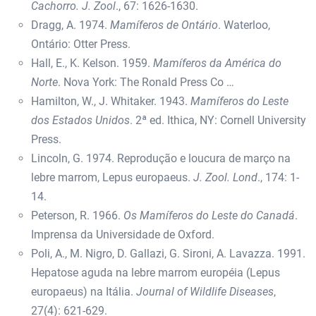
Cachorro. J. Zool
., 67: 1626-1630.
Dragg, A. 1974.
Mamíferos de Ontário
. Waterloo,
Ontário: Otter Press.
Hall, E., K. Kelson. 1959.
Mamíferos da América do
Norte
. Nova York: The Ronald Press Co …
Hamilton, W., J. Whitaker. 1943.
Mamíferos do Leste
dos Estados Unidos
. 2ª ed. Ithica, NY: Cornell University
Press.
Lincoln, G. 1974. Reprodução e loucura de março na
lebre marrom, Lepus europaeus.
J. Zool. Lond
., 174: 1-
14.
Peterson, R. 1966.
Os Mamíferos do Leste do Canadá
.
Imprensa da Universidade de Oxford.
Poli, A., M. Nigro, D. Gallazi, G. Sironi, A. Lavazza. 1991.
Hepatose aguda na lebre marrom européia (Lepus
europaeus) na Itália.
Journal of Wildlife Diseases
,
27(4): 621-629.