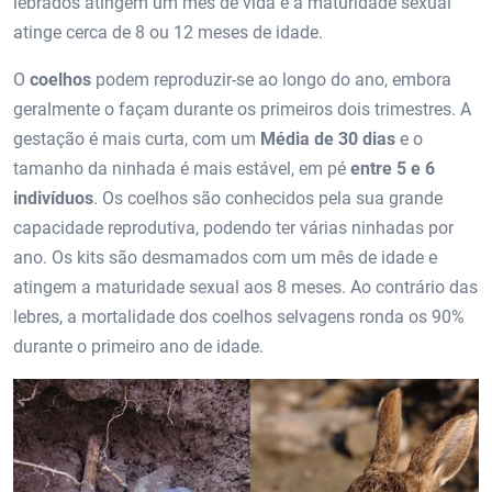
lebrados atingem um mês de vida e a maturidade sexual
atinge cerca de 8 ou 12 meses de idade.
O
coelhos
podem reproduzir-se ao longo do ano, embora
geralmente o façam durante os primeiros dois trimestres. A
gestação é mais curta, com um
Média de 30 dias
e o
tamanho da ninhada é mais estável, em pé
entre 5 e 6
indivíduos
. Os coelhos são conhecidos pela sua grande
capacidade reprodutiva, podendo ter várias ninhadas por
ano. Os kits são desmamados com um mês de idade e
atingem a maturidade sexual aos 8 meses. Ao contrário das
lebres, a mortalidade dos coelhos selvagens ronda os 90%
durante o primeiro ano de idade.