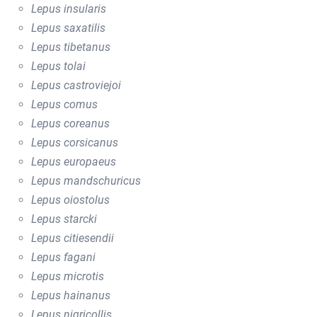
Lepus insularis
Lepus saxatilis
Lepus tibetanus
Lepus tolai
Lepus castroviejoi
Lepus comus
Lepus coreanus
Lepus corsicanus
Lepus europaeus
Lepus mandschuricus
Lepus oiostolus
Lepus starcki
Lepus citiesendii
Lepus fagani
Lepus microtis
Lepus hainanus
Lepus nigricollis