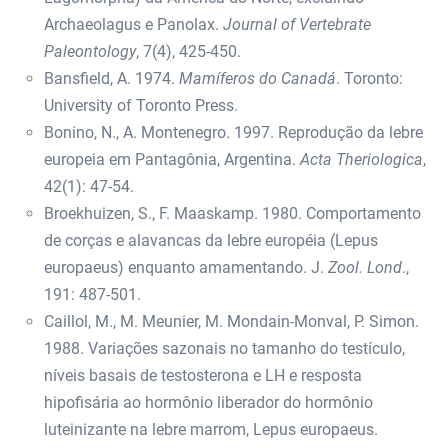
Archaeolagus e Panolax.
Journal of Vertebrate
Paleontology
, 7(4), 425-450.
Bansfield, A. 1974.
Mamíferos do Canadá
. Toronto:
University of Toronto Press.
Bonino, N., A. Montenegro. 1997. Reprodução da lebre
europeia em Pantagônia, Argentina.
Acta Theriologica
,
42(1): 47-54.
Broekhuizen, S., F. Maaskamp. 1980. Comportamento
de corças e alavancas da lebre européia (Lepus
europaeus) enquanto amamentando. J.
Zool. Lond
.,
191: 487-501.
Caillol, M., M. Meunier, M. Mondain-Monval, P. Simon.
1988. Variações sazonais no tamanho do testículo,
níveis basais de testosterona e LH e resposta
hipofisária ao hormônio liberador do hormônio
luteinizante na lebre marrom, Lepus europaeus.