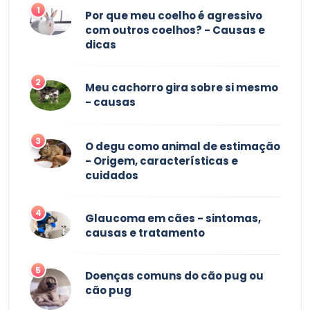
1
Por que meu coelho é agressivo
com outros coelhos? - Causas e
dicas
2
Meu cachorro gira sobre si mesmo
- causas
3
O degu como animal de estimação
- Origem, características e
cuidados
4
Glaucoma em cães - sintomas,
causas e tratamento
5
Doenças comuns do cão pug ou
cão pug