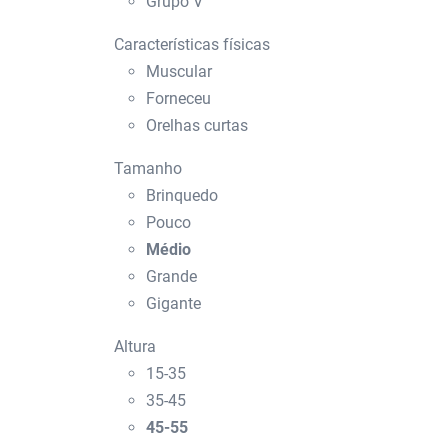
Grupo V
Características físicas
Muscular
Forneceu
Orelhas curtas
Tamanho
Brinquedo
Pouco
Médio
Grande
Gigante
Altura
15-35
35-45
45-55