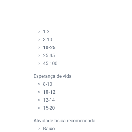
1-3
3-10
10-25
25-45
45-100
Esperança de vida
8-10
10-12
12-14
15-20
Atividade física recomendada
Baixo