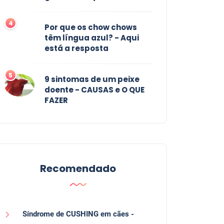
4
Por que os chow chows
têm língua azul? - Aqui
está a resposta
5
9 sintomas de um peixe
doente - CAUSAS e O QUE
FAZER
Recomendado
Síndrome de CUSHING em cães -