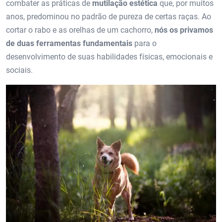
combater as práticas de
mutilação estética
que, por muitos
anos, predominou no padrão de pureza de certas raças. Ao
cortar o rabo e as orelhas de um cachorro,
nós os privamos
de duas ferramentas fundamentais
para o
desenvolvimento de suas habilidades físicas, emocionais e
sociais.