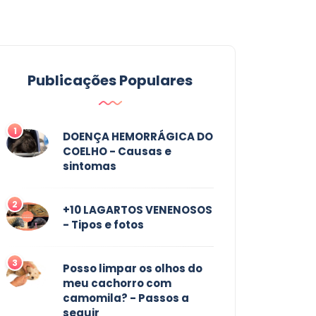
Publicações Populares
1
DOENÇA HEMORRÁGICA DO
COELHO - Causas e
sintomas
2
+10 LAGARTOS VENENOSOS
- Tipos e fotos
3
Posso limpar os olhos do
meu cachorro com
camomila? - Passos a
seguir