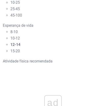
10-25
25-45
45-100
Esperança de vida
8-10
10-12
12-14
15-20
Atividade física recomendada
ad