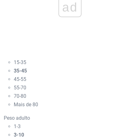
ad
15-35
35-45
45-55
55-70
70-80
Mais de 80
Peso adulto
1-3
3-10