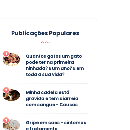
Publicações Populares
1
Quantos gatos um gato
pode ter na primeira
ninhada? E um ano? E em
toda a sua vida?
2
Minha cadela está
grávida e tem diarreia
com sangue - Causas
3
Gripe em cães - sintomas
e tratamento