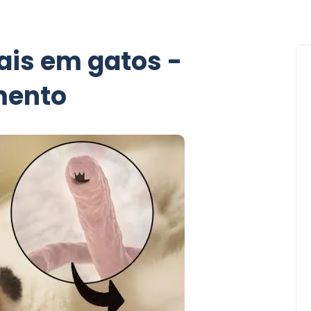
nais em gatos -
mento