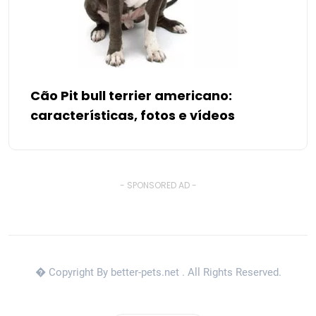
Cão Pit bull terrier americano:
características, fotos e vídeos
- SPONSORED AD -
� Copyright By better-pets.net
. All Rights Reserved.