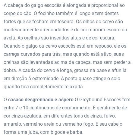
A cabeça do galgo escocês é alongada e proporcional ao
corpo do cão. O focinho também é longo e tem dentes
fortes que se fecham em tesoura. Os olhos do cervo são
moderadamente arredondados e de cor marrom escuro ou
avelã. As orelhas são inseridas altas e de cor escura.
Quando o galgo ou cervo escocês está em repouso, ele os
carrega curvados para trás, mas quando está ativo, suas
orelhas são levantadas acima da cabeça, mas sem perder a
dobra. A cauda do cervo é longa, grossa na base e afunila
em direção à extremidade. A ponta quase atinge o solo
quando fica completamente relaxada.
O
casaco desgrenhado e áspero
O Greyhound Escocês tem
entre 7 e 10 centímetros de comprimento. É geralmente de
cor cinza-azulada, em diferentes tons de cinza, fulvo,
amarelo, vermelho areia ou vermelho fogo. E seu cabelo
forma uma juba, com bigode e barba.