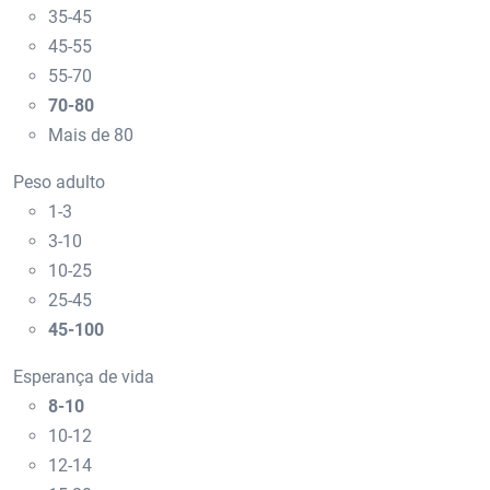
35-45
45-55
55-70
70-80
Mais de 80
Peso adulto
1-3
3-10
10-25
25-45
45-100
Esperança de vida
8-10
10-12
12-14