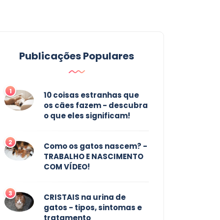
Publicações Populares
1
10 coisas estranhas que
os cães fazem - descubra
o que eles significam!
2
Como os gatos nascem? -
TRABALHO E NASCIMENTO
COM VÍDEO!
3
CRISTAIS na urina de
gatos - tipos, sintomas e
tratamento