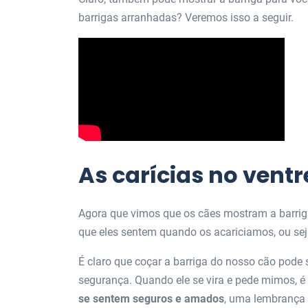
barrigas arranhadas? Veremos isso a seguir.
As carícias no vent
Agora que vimos que os cães mostram a barrig
que eles sentem quando os acariciamos, ou seja
É claro que coçar a barriga do nosso cão pode 
segurança. Quando ele se vira e pede mimos, é 
se sentem seguros e amados
, uma lembrança