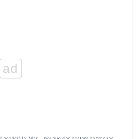
ad
 acariciá-la. Mas … por que eles gostam de ter suas