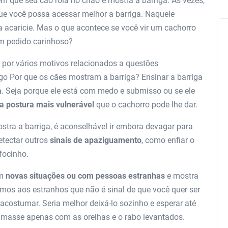
m que seu cão rola no chão e mostra a barriga. Às vezes,
que você possa acessar melhor a barriga. Naquele
 a acaricie. Mas o que acontece se você vir um cachorro
m pedido carinhoso?
r por vários motivos relacionados a questões
go Por que os cães mostram a barriga? Ensinar a barriga
a
. Seja porque ele está com medo e submisso ou se ele
a postura mais vulnerável
que o cachorro pode lhe dar.
stra a barriga, é aconselhável ir embora devagar para
etectar outros
sinais de apaziguamento
, como enfiar o
 focinho.
em
novas situações ou com pessoas estranhas
e mostra
remos aos estranhos que não é sinal de que você quer ser
ostumar. Seria melhor deixá-lo sozinho e esperar até
ximasse apenas com as orelhas e o rabo levantados.