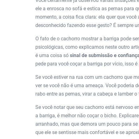
Você certamente já observou várias situações e
ele a enrosca no sofá e estica as pernas para 
momento, a coisa fica clara: ela quer que você
desconhecido fazendo esse gesto? É sempre u
O fato de o cachorro mostrar a barriga pode se
psicológicas, como explicamos neste outro arti
é uma coisa só
sinal de submissão e confianç
pede para você coçar a barriga por vício, isso é
Se você estiver na rua com um cachorro que mo
ver se você não é uma ameaça. Você poderia d
rabo entre as pernas, virar a cabeça e lamber o
Se você notar que seu cachorro está nervoso 
a barriga, é melhor não coçar o bicho. Explica
arranhado, mas que demora um pouco para se ac
que ele se sentisse mais confortável e se apro