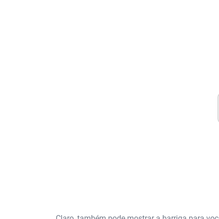
Claro, também pode mostrar a barriga para você