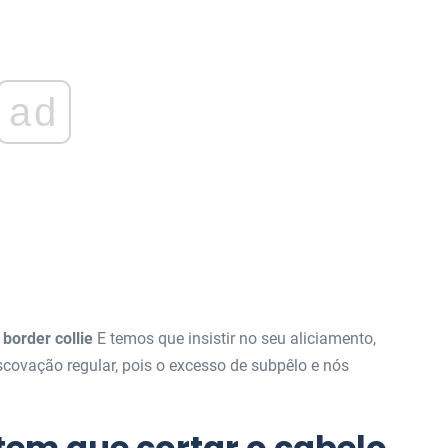
ad
border collie
E temos que insistir no seu aliciamento,
escovação regular, pois o excesso de subpêlo e nós
tem que cortar o cabelo