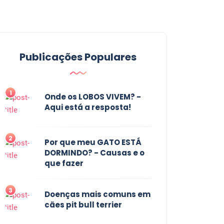
Publicações Populares
1
Onde os LOBOS VIVEM? -
Aqui está a resposta!
2
Por que meu GATO ESTÁ
DORMINDO? - Causas e o
que fazer
3
Doenças mais comuns em
cães pit bull terrier