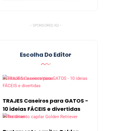
- SPONSORED AD -
Escolha Do Editor
Acessórios e cosméticos
TRAJES Caseiros para GATOS -
10 ideias FÁCEIS e divertidas
Belas dicas