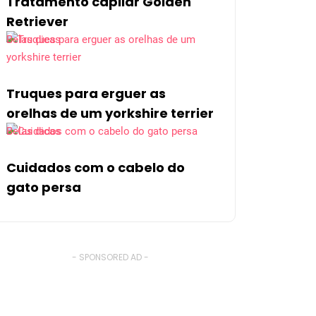
Tratamento capilar Golden
Retriever
Belas dicas
Truques para erguer as
orelhas de um yorkshire terrier
Belas dicas
Cuidados com o cabelo do
gato persa
- SPONSORED AD -